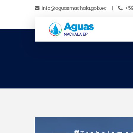
info@aguasmachala.gob.ec
|
+59